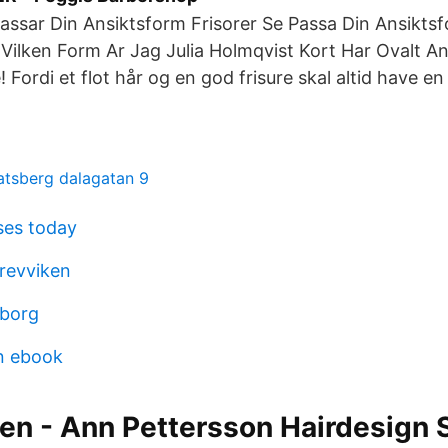
assar Din Ansiktsform Frisorer Se Passa Din Ansikts
Vilken Form Ar Jag Julia Holmqvist Kort Har Ovalt Ans
 Fordi et flot hår og en god frisure skal altid have e
atsberg dalagatan 9
ses today
drevviken
eborg
n ebook
en - Ann Pettersson Hairdesign 