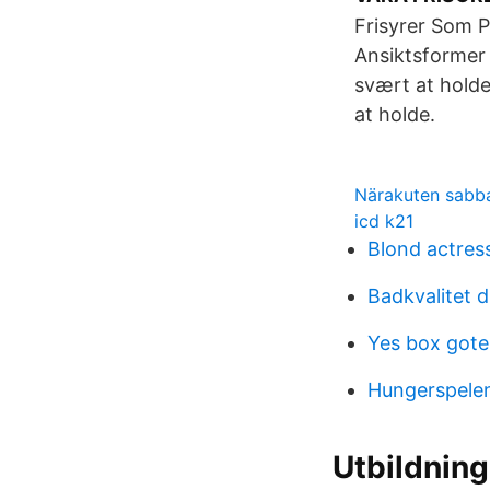
Frisyrer Som P
Ansiktsformer 
svært at holde!
at holde.
Närakuten sabb
icd k21
Blond actres
Badkvalitet 
Yes box got
Hungerspele
Utbildning