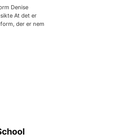
form Denise
ikte At det er
n form, der er nem
School