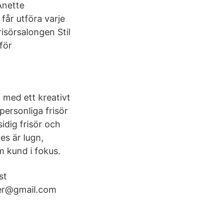
Anette
får utföra varje
isörsalongen Stil
för
 med ett kreativt
personliga frisör
idig frisör och
s är lugn,
m kund i fokus.
st
ner@gmail.com