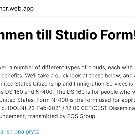
mcr.web.app
men till Studio Form
er, a number of different types of clouds, each with 
enefits. We'll take a quick look at these below, and
United States Citizenship and Immigration Services is
s DS 160 and N-400. The DS 160 is for people who w
 United States. Form N-400 is the form used for appli
lc. (0OLN) 22-Feb-2021 / 12:00 CET/CEST Disseminat
uncement, transmitted by EQS Group.
karlskrona prytz