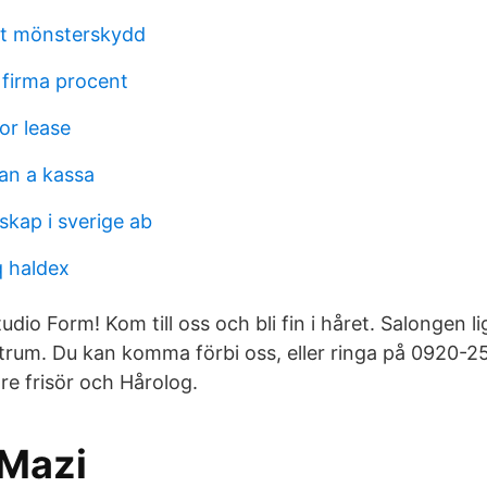
llt mönsterskydd
 firma procent
r lease
tan a kassa
skap i sverige ab
 haldex
udio Form! Kom till oss och bli fin i håret. Salongen li
um. Du kan komma förbi oss, eller ringa på 0920-25
re frisör och Hårolog.
Mazi