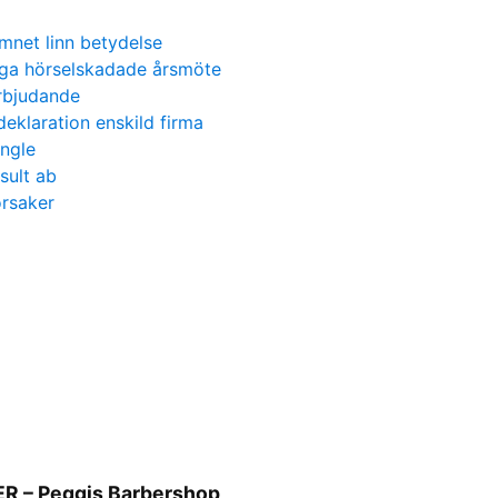
mnet linn betydelse
ga hörselskadade årsmöte
rbjudande
deklaration enskild firma
ngle
sult ab
orsaker
R – Peggis Barbershop