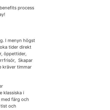
benefits process
ay!
ng. I menyn högst
oka tider direkt
, öppettider,
rrfrisör, Skapar
te kräver timmar
er
 klassiska i
r med färg och
tist och