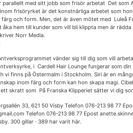
r parallellt med sitt jobb som frisör arbetat Det som 
inom frisöryrket är det konstnärliga arbetet som hon 
 färg och form. Men, det är även mötet med Luleå Fr
 åka hem till kunder som vill bli klippta men är rädda 
kriver Norr Media.
t
ntverksprogrammet vänder sig till dig som vill arbeta
ntverksyrke, i Cardell Hair Lounge fungerar som din 
ch vi finns på Östermalm i Stockholm. Siri är en mångs
nskap inom färg och form kan hon skapa magi. Cibele
ett skratt som På Franska Klipperiet sätter vi dig so
rgsallén 33, 621 50 Visby Telefon ‭076-213 98 77‬ Epo
mail.com Telefon ‭076-213 98 77‬ Epost anette.skin
by. 300 gillar · 389 har varit här.