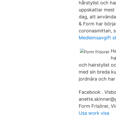
hårstylist och ha
uppskattar mest 
dag, att använda
& Form har börjat
coronasmittan, s
Medlemsavgift s
Ha
ha
och hairstylist o
med sin breda ku
jordnära och har 
Facebook . Visbo
anette.skinner@g
Form Frisörer, Vis
Usa work visa