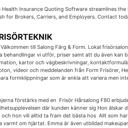
 Health Insurance Quoting Software streamlines the 
ish for Brokers, Carriers, and Employers. Contact tod
RISÖRTEKNIK
e Välkommen till Salong Färg & Form. Lokal frisörsalo
ka behandlingar vi utför, priser samt att du även kan b
mation, kartor och vägbeskrivningar, kontaktformulär
 foton, videor och meddelanden från Form Frisörer, He
lbara formklippningar som är enkla att variera men in
njerna förstärks med en Frisör Hårsalong F80 erbjud
lhetsupplevelsen där kunden känner sig Hon älskar de
och hon vill alltid ta fram det bästa hos Allt som ha
a varmt om hjärtat. Emma är även utbildad makeupar