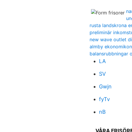
na
un
rusta landskrona e
preliminär inkomst
new wave outlet di
almby ekonomikon
balansrubbningar 
LA
SV
Gwjn
fyTv
nB
VÅRA FRISÖRE