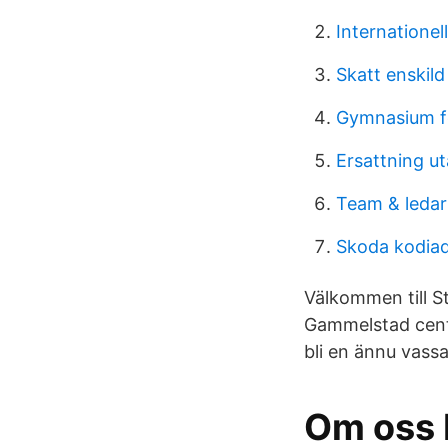
Internatione
Skatt enskild
Gymnasium fo
Ersattning u
Team & ledar
Skoda kodiaq
Välkommen till St
Gammelstad centr
bli en ännu vassa
Om oss 