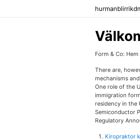
hurmanblirrikd
Välkom
Form & Co: Hem
There are, howev
mechanisms and b
One role of the 
immigration form
residency in the
Semiconductor P
Regulatory Anno
Kiropraktor 