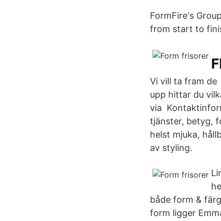
FormFire's Group
from start to fin
F
Vi vill ta fram d
upp hittar du vil
via Kontaktinfor
tjänster, betyg,
helst mjuka, hål
av styling.
Li
he
både form & färg 
form ligger Emm