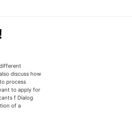
!
different
 also discuss how
 to process
ant to apply for
cants f Dialog
ion of a