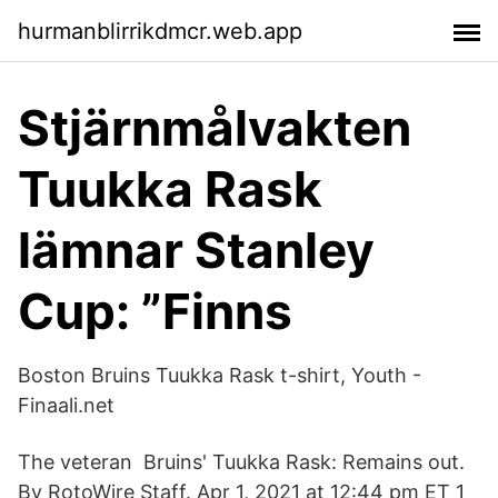
hurmanblirrikdmcr.web.app
Stjärnmålvakten
Tuukka Rask
lämnar Stanley
Cup: ”Finns
Boston Bruins Tuukka Rask t-shirt, Youth -
Finaali.net
The veteran Bruins' Tuukka Rask: Remains out.
By RotoWire Staff. Apr 1, 2021 at 12:44 pm ET 1