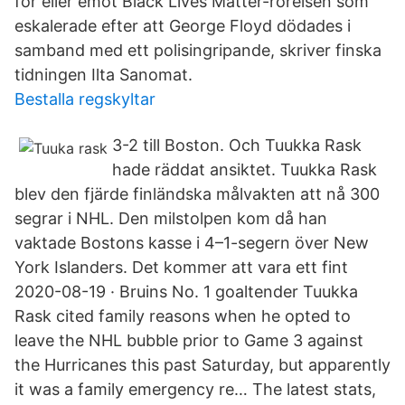
för eller emot Black Lives Matter-rörelsen som
eskalerade efter att George Floyd dödades i
samband med ett polisingripande, skriver finska
tidningen Ilta Sanomat.
Bestalla regskyltar
3-2 till Boston. Och Tuukka Rask
hade räddat ansiktet. Tuukka Rask
blev den fjärde finländska målvakten att nå 300
segrar i NHL. Den milstolpen kom då han
vaktade Bostons kasse i 4–1-segern över New
York Islanders. Det kommer att vara ett fint
2020-08-19 · Bruins No. 1 goaltender Tuukka
Rask cited family reasons when he opted to
leave the NHL bubble prior to Game 3 against
the Hurricanes this past Saturday, but apparently
it was a family emergency re… The latest stats,