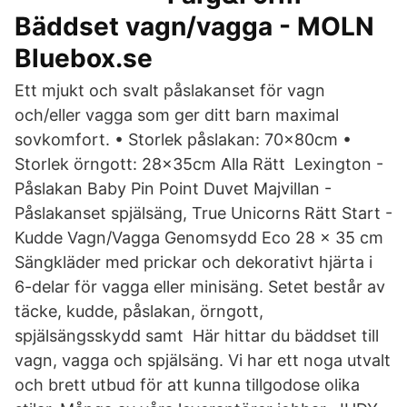
Bäddset vagn/vagga - MOLN
Bluebox.se
Ett mjukt och svalt påslakanset för vagn
och/eller vagga som ger ditt barn maximal
sovkomfort. • Storlek påslakan: 70x80cm •
Storlek örngott: 28x35cm Alla Rätt Lexington -
Påslakan Baby Pin Point Duvet Majvillan -
Påslakanset spjälsäng, True Unicorns Rätt Start -
Kudde Vagn/Vagga Genomsydd Eco 28 x 35 cm
Sängkläder med prickar och dekorativt hjärta i
6-delar för vagga eller minisäng. Setet består av
täcke, kudde, påslakan, örngott,
spjälsängsskydd samt Här hittar du bäddset till
vagn, vagga och spjälsäng. Vi har ett noga utvalt
och brett utbud för att kunna tillgodose olika