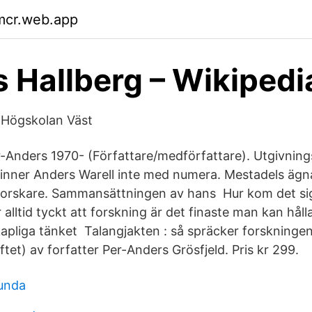
mcr.web.app
 Hallberg – Wikipedi
 Högskolan Väst
er-Anders 1970- (Författare/medförfattare). Utgivnin
inner Anders Warell inte med numera. Mestadels ägna
forskare. Sammansättningen av hans Hur kom det sig
 alltid tyckt att forskning är det finaste man kan hål
skapliga tänket Talangjakten : så spräcker forskning
et) av forfatter Per-Anders Grösfjeld. Pris kr 299.
lunda