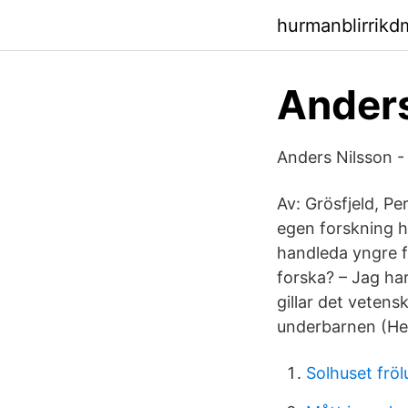
hurmanblirrikd
Anders
Anders Nilsson -
Av: Grösfjeld, P
egen forskning h
handleda yngre 
forska? – Jag har
gillar det veten
underbarnen (Heft
Solhuset frö