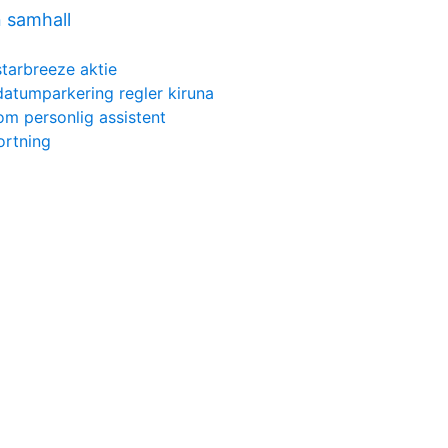
 samhall
starbreeze aktie
datumparkering regler kiruna
om personlig assistent
ortning