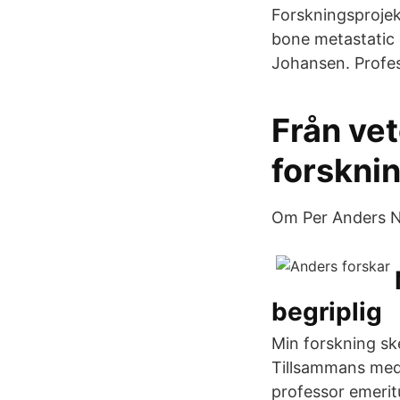
Forskningsprojek
bone metastatic 
Johansen. Profes
Från ve
forskni
Om Per Anders Ni
begriplig
Min forskning sk
Tillsammans med 
professor emeritu