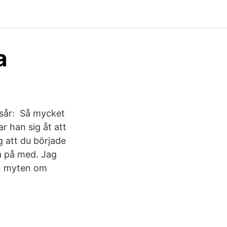
a
gsår: Så mycket
r han sig åt att
 att du började
la på med. Jag
en myten om