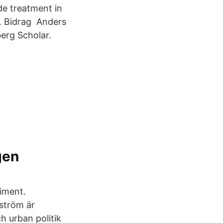
e treatment in
s. Bidrag Anders
erg Scholar.
gen
iment.
ström är
h urban politik