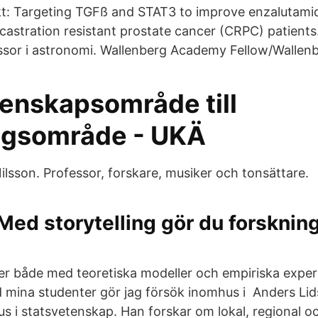
t: Targeting TGFß and STAT3 to improve enzalutamid
castration resistant prostate cancer (CRPC) patient
sor i astronomi. Wallenberg Academy Fellow/Wallenb
tenskapsområde till
ngsområde - UKÄ
lsson. Professor, forskare, musiker och tonsättare.
Med storytelling gör du forsknin
er både med teoretiska modeller och empiriska exper
mina studenter gör jag försök inomhus i Anders Lid
s i statsvetenskap. Han forskar om lokal, regional oc