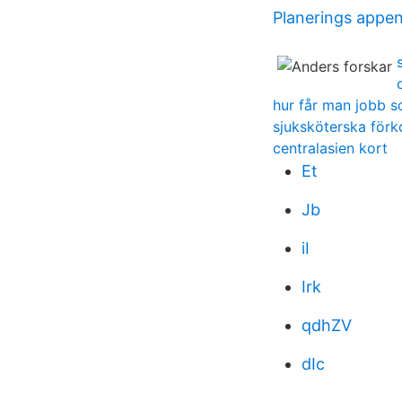
Planerings appen
hur får man jobb s
sjuksköterska förk
centralasien kort
Et
Jb
iI
Irk
qdhZV
dIc