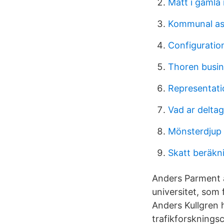
Mått i gamla
Kommunal ass
Configuratio
Thoren busin
Representati
Vad ar delta
Mönsterdjup 
Skatt beräkn
Anders Parment 
universitet, som
Anders Kullgren 
trafikforskningsc