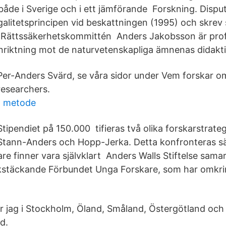
 både i Sverige och i ett jämförande Forskning. Dispu
alitetsprincipen vid beskattningen (1995) och skrev
 Rättssäkerhetskommittén Anders Jakobsson är prof
riktning mot de naturvetenskapliga ämnenas didakti
Per-Anders Svärd, se våra sidor under Vem forskar o
researchers.
og metode
Stipendiet på 150.000 tifieras två olika forskarstrate
Stann-Anders och Hopp-Jerka. Detta konfronteras sät
re finner vara självklart Anders Walls Stiftelse sama
ikstäckande Förbundet Unga Forskare, som har omkr
 jag i Stockholm, Öland, Småland, Östergötland och
d.