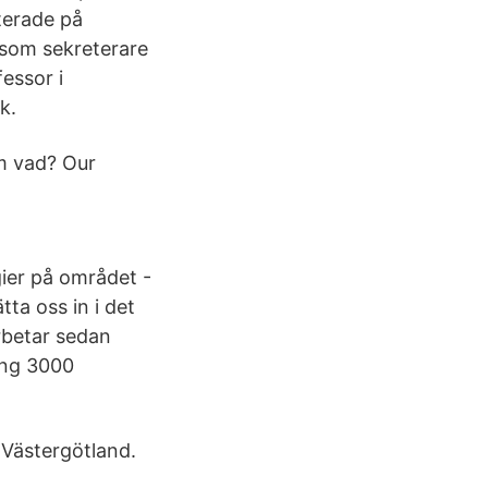
terade på
 som sekreterare
essor i
k.
m vad? Our
gier på området -
ta oss in i det
rbetar sedan
ing 3000
 Västergötland.