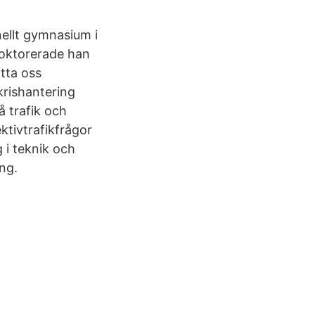
nellt gymnasium i
doktorerade han
itta oss
rishantering
 trafik och
ktivtrafikfrågor
 i teknik och
ng.