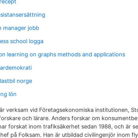
 recept
istansersättning
n manager jobb
ess school logga
on learning on graphs methods and applications
gardemokrati
lastbil norge
ing lön
är verksam vid Företagsekonomiska institutionen, S
 forskare och lärare. Anders forskar om konsument
har forskat inom trafiksäkerhet sedan 1988, och är 
hef på Folksam. Han är utbildad civilingenjör inom f