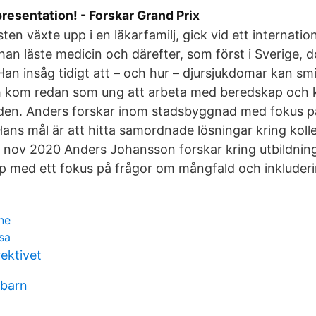
presentation! - Forskar Grand Prix
ten växte upp i en läkarfamilj, gick vid ett internatio
an läste medicin och därefter, som först i Sverige, 
 Han insåg tidigt att – och hur – djursjukdomar kan sm
 kom redan som ung att arbeta med beredskap och k
den. Anders forskar inom stadsbyggnad med fokus på
 Hans mål är att hitta samordnade lösningar kring kolle
 nov 2020 Anders Johansson forskar kring utbildning
p med ett fokus på frågor om mångfald och inkluderi
ne
ssa
rektivet
 barn