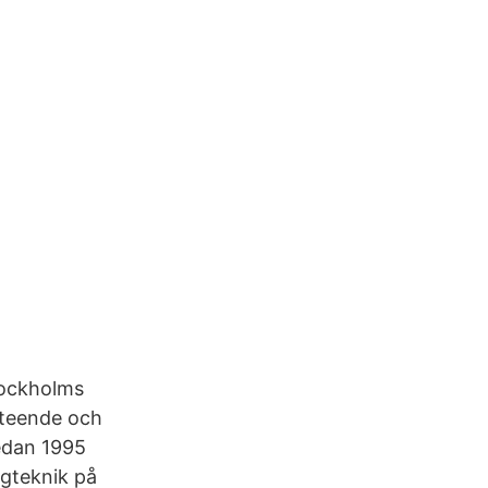
tockholms
beteende och
sedan 1995
lygteknik på