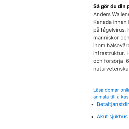
Så gör du din 
Anders Wallens
Kanada innan h
på fågelvirus.
människor och
inom hälsovår
infrastruktur.
och försörja 6
naturvetenska
Läsa domar onli
anmala till a ka
Betaltjanstdi
Akut sjukhus